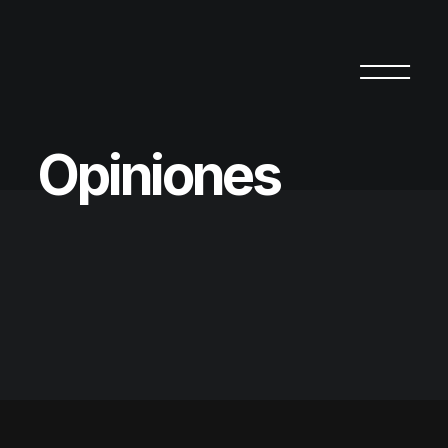
O
p
i
n
i
o
n
e
s