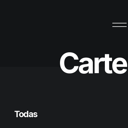
C
a
r
t
e
Todas