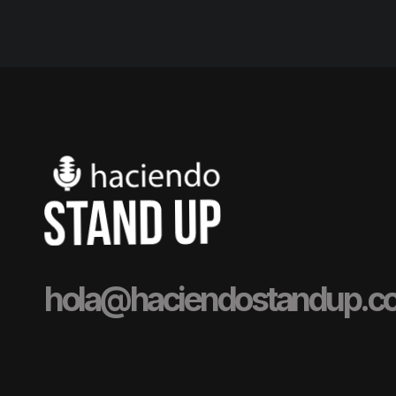
hola@haciendostandup.c