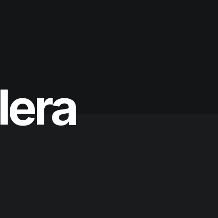
l
e
r
a